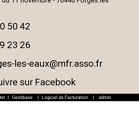
 du 11 novembre - 76440 Forges les
0 50 42
9 23 26
ges-les-eaux@mfr.asso.fr
uivre sur Facebook
er
|
Gestibase
|
Logiciel de Facturation
|
admin