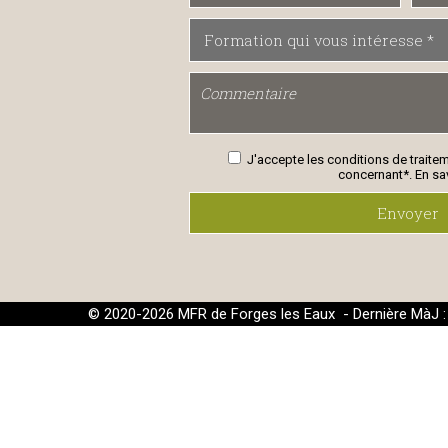
J'accepte les conditions de traite
concernant*.
En sa
Envoyer
© 2020-2026 MFR de Forges les Eaux - Dernière MàJ 