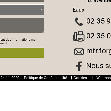
42 avenue
Eaux
02 35 9
02 35 0
ment des informations me
voir +
mfr.for
Nous s
: 24-11-2020 |
Politique de Confidentialité
|
Cookies
|
Webmast